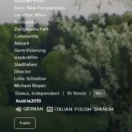
Austrian Films
Docs: New Perspectives
Location: Wien
Architektur
Zivilgesellschaft
Community
Aktuell
Gentrifizierung
sixpackfilm
Stadtleben
Director
Lotte Schreiber
Michael Rieper
Dokus, Independent
1h 16min
16+
Austria
2019
GERMAN
ITALIAN
POLISH
SPANISH
undefined
Trailer