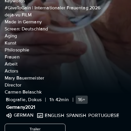
Keywords
#GiveToGain | Internationaler Frauentag 2026
déjà-vu FILM
Made in Germany
Screen: Deutschland
Aging
Kunst
Philosophie
Frauen
Arbeit
Actors
Mary Bauermeister
Director
Carmen Belaschk
Biografie, Dokus
1h 42min
16+
Germany
2021
GERMAN
ENGLISH
SPANISH
PORTUGUESE
undefined
Trailer