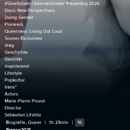
#GiveToGain | Internationaler Frauentag 2026
Docs: New Perspectives
Doing Gender
Pioneers
Queerness: Living Out Loud
Sooner Exclusives
drag
Geschichte
Identität
inspirierend
Lifestyle
Popkultur
trans*
Actors
Marie-Pierre Pruvot
Director
Sébastien Lifshitz
Biografie, Queer
1h 23min
16
France
2021