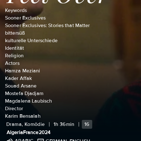
Keywords
Sooner Exclusives
Sooner Exclusives: Stories that Matter
bittersüß
kulturelle Unterschiede
Identität
Religion
Actors
Hamza Meziani
Kader Affak
Souad Arsane
Mostefa Djadjam
Magdalena Laubisch
Director
Karim Bensalah
Drama, Komödie
1h 36min
16
Algeria
France
2024
ARABIC