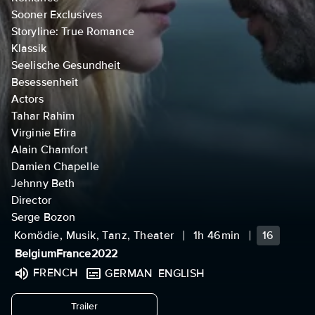
Sooner Exclusives
Storyline: True Romance
Klassik
Seelische Gesundheit
Besessenheit
Actors
Tahar Rahim
Virginie Efira
Alain Chamfort
Damien Chapelle
Jehnny Beth
Director
Serge Bozon
Komödie, Musik, Tanz, Theater
1h 46min
16
Belgium
France
2022
FRENCH
GERMAN
ENGLISH
undefined
Trailer