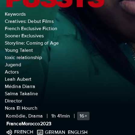
Keywords
Creatives: Debut Films
French Exclusive Fiction
Sooner Exclusives
Storyline: Coming of Age
Young Talent
toxic relationship
Jugend
Actors
Leah Aubert
Médina Diarra
Salma Takaline
Director
Nora El Hourch
Komödie, Drama
1h 41min
16+
France
Morocco
2023
FRENCH
GERMAN
ENGLISH