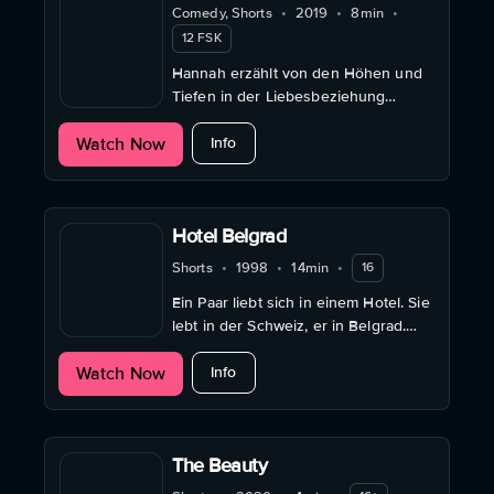
Comedy, Shorts
•
2019
•
8min
•
12 FSK
Hannah erzählt von den Höhen und
Tiefen in der Liebesbeziehung
zwischen ihr und ihrer Vagina, die sie
about Hot Dog
Watch Now
liebevoll „Margeret“ getauft hat.
Info
Hotel Belgrad
Shorts
•
1998
•
14min
•
16
Ein Paar liebt sich in einem Hotel. Sie
lebt in der Schweiz, er in Belgrad.
Was der Jugoslawienkrieg zerstört
about Hotel Belgrad
Watch Now
hat, lassen die beiden wieder
Info
entstehen.
The Beauty