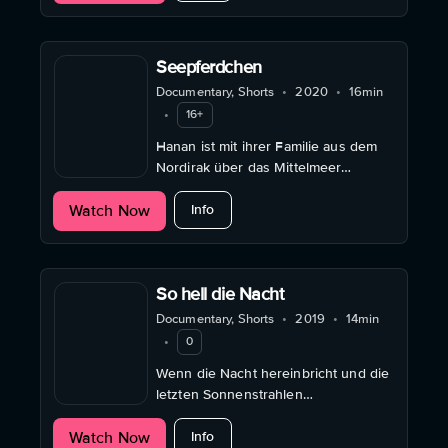
gekommen sind.
Seepferdchen
Documentary, Shorts
•
2020
•
16min
•
16+
Hanan ist mit ihrer Familie aus dem
Nordirak über das Mittelmeer
geflohen. Damals konnte sie nicht
about Seepferdchen
Watch Now
schwimmen. Nun bewältigen sie das
Info
Trauma.
So hell die Nacht
Documentary, Shorts
•
2019
•
14min
•
0
Wenn die Nacht hereinbricht und die
letzten Sonnenstrahlen
verschwinden, beginnen die
about So hell die Nacht
Watch Now
Protagonist*innen dieses Films ihren
Info