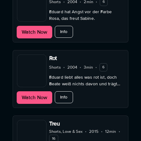
Shorts
•
2004
•
2min
•
6
Eduard hat Angst vor der Farbe
Rosa, das freut Sabine.
about Rosa
Watch Now
Info
Rot
Shorts
•
2004
•
3min
•
6
Eduard liebt alles was rot ist, doch
Beate weiß nichts davon und trägt
nur gelb.
about Rot
Watch Now
Info
Treu
Shorts, Love & Sex
•
2015
•
12min
•
16