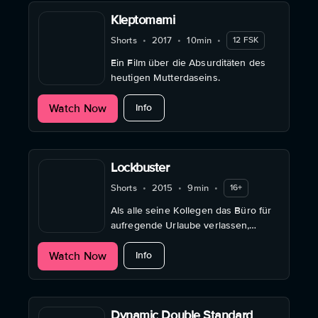
Kleptomami
Shorts
•
2017
•
10min
•
12 FSK
Ein Film über die Absurditäten des
heutigen Mutterdaseins.
about Kleptomami
Watch Now
Info
Lockbuster
Shorts
•
2015
•
9min
•
16+
Als alle seine Kollegen das Büro für
aufregende Urlaube verlassen,
schließt sich der langweilige
about Lockbuster
Watch Now
Büroangestellte Joost aus Versehen
Info
im Lagerraum ein. Die einzige
Möglichkeit zu entkommen, ...
Dynamic Double Standard