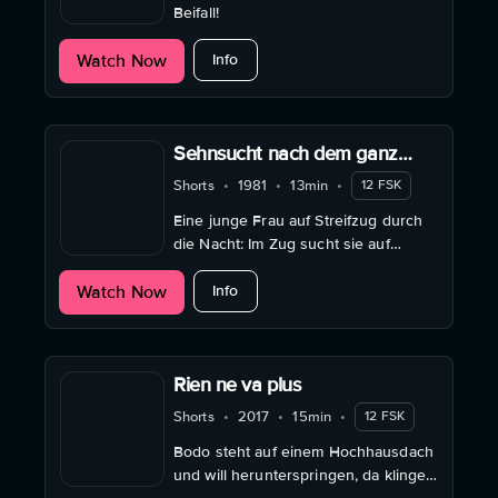
Beifall!
about Der Anschlag
Watch Now
Info
Sehnsucht nach dem ganz
Anderen
Shorts
•
1981
•
13min
•
12 FSK
Eine junge Frau auf Streifzug durch
die Nacht: Im Zug sucht sie auf
ungewöhnliche Weise die Nähe zu
about Sehnsucht nach dem ganz An
Watch Now
Anderen: sie durchstöbert das
Info
Gepäck fremder Leute
Rien ne va plus
Shorts
•
2017
•
15min
•
12 FSK
Bodo steht auf einem Hochhausdach
und will herunterspringen, da klingelt