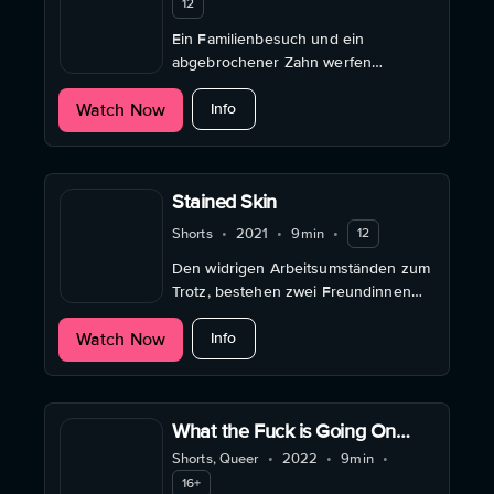
12
Ein Familienbesuch und ein
abgebrochener Zahn werfen
universelle Fragen über Identität,
about The Smoothness of Our Teeth
Watch Now
Herkunft und Lebensentscheidungen
Info
auf.
Stained Skin
Shorts
•
2021
•
9min
•
12
Den widrigen Arbeitsumständen zum
Trotz, bestehen zwei Freundinnen
mit der Kraft ihrer Phantasie und
about Stained Skin
Watch Now
ihres Willens.
Info
What the Fuck is Going On
Between Us, Fuck?
Shorts, Queer
•
2022
•
9min
•
16+