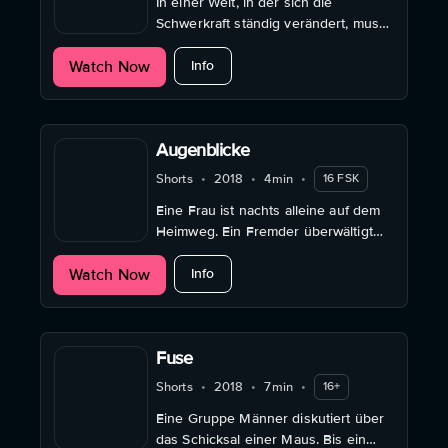
In einer Welt, in der sich die
Schwerkraft ständig verändert, muss
Rosa etwas finden, das sie auf dem
about Gravedad
Watch Now
Boden der Tatsachen hält.
Info
Augenblicke
Shorts
•
2018
•
4min
•
16 FSK
Eine Frau ist nachts alleine auf dem
Heimweg. Ein Fremder überwältigt
sie. Drei Sichtweisen auf eine
about Augenblicke
Watch Now
Wahrheit – ihre, seine und unsere.
Info
Fuse
Shorts
•
2018
•
7min
•
16+
Eine Gruppe Männer diskutiert über
das Schicksal einer Maus. Bis ein