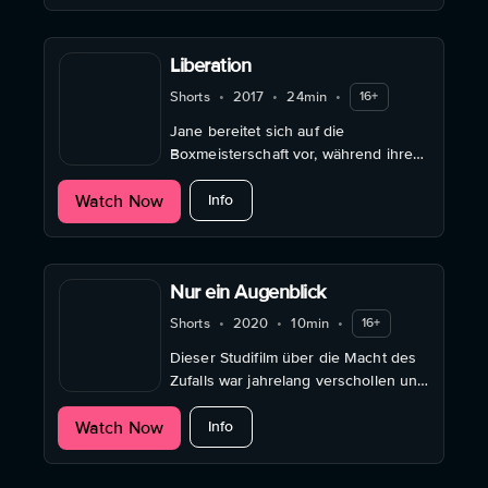
Liberation
Shorts
•
2017
•
24min
•
16+
Jane bereitet sich auf die
Boxmeisterschaft vor, während ihre
Freundin eine Familie gründen will.
about Liberation
Watch Now
Info
Nur ein Augenblick
Shorts
•
2020
•
10min
•
16+
Dieser Studifilm über die Macht des
Zufalls war jahrelang verschollen und
wurde erst durch Zufall
about Nur ein Augenblick
Watch Now
wiederentdeckt.
Info