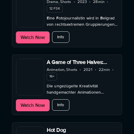
Drama, Shorts
•
2023
•
28min
•
12 FSK
Eine Fotojournalistin wird in Belgrad
von rechtsextremen Gruppierungen
bedroht, woraufhin sie mit ihrer
about Istina
Watch Now
Tochter nach Deutschland flieht.
Info
A Game of Three Halves:
Where the F%*ck Is Hamish?
Animation, Shorts
•
2021
•
22min
•
16+
Die ungezügelte Kreativität
handgemachter Animationen
offenbart lustige, tiefgründige und
about A Game of Three Halves: Wher
Watch Now
erhellende Geschichten aus der Welt
Info
der Freizeitfußballliga.
Hot Dog