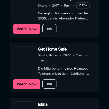
keyboard
Shorts
•
2017
•
5min
•
16 FSK
Gezeigt im Rahmen von interfilm
2025, Jannis Alexander Kiefers
Kurzfilm wirft eine Blick auf das
about Comments - Away from keybo
Watch Now
digitale Erbe Deutschlands.
Info
Get Home Safe
Shorts, Thriller
•
2022
•
13min
•
16+
Die Mitarbeiterin eines Heimweg-
Telefons erlebt den nächtlichen
Horror einer jungen Frau, die auf
about Get Home Safe
Watch Now
ihrem Nachhauseweg von einem
Info
Fremden verfolgt wird.
Istina