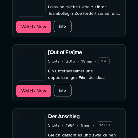
Lolas heimliche Liebe zu ihrer
Teamkollegin Zoe fordert sie auf und
neben dem Fußballplatz heraus. Wird
about What the Fuck is Going On Be
Watch Now
sie punkten oder ihre Chance
Info
verspielen?
[Out of Fra]me
Shorts
•
2015
•
19min
•
16+
Ein unterhaltsamer und
doppelsinniger Film, der die
Verbindung zwischen filmischer
about [Out of Fra]me
Watch Now
Kunst und menschlicher Erfahrung
Info
beleuchtet.
Der Anschlag
Shorts
•
1984
•
9min
•
12 FSK
Gleich klatscht es und zwar keinen