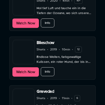
Shorts
•
2020
•
4min
•
16+
Hol tief Luft und tauche ein in die
Tiefen der Ozeane, wo sich unsere
Schuldgefühle wortwörtlich auflösen.
about The Beauty
Watch Now
Info
Blieschow
Shorts
•
2019
•
10min
•
12
Endlose Weiten, farbgewaltige
Kulissen, ein roter Hund, der bis in
den Himmel ragt. So erlebt Tom den
about Blieschow
Watch Now
Sommer in BLIESCHOW.
Info
Gravedad
Shorts
•
2019
•
11min
•
6