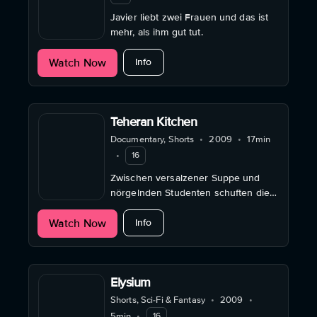
Javier liebt zwei Frauen und das ist
mehr, als ihm gut tut.
about Treu
Watch Now
Info
Teheran Kitchen
Documentary, Shorts
•
2009
•
17min
•
16
Zwischen versalzener Suppe und
nörgelnden Studenten schuften die
drei Köche und eine Küchenhilfe in
about Teheran Kitchen
Watch Now
der kleinen Universitätskantine in
Info
Teheran.
Elysium
Shorts, Sci-Fi & Fantasy
•
2009
•
5min
•
16