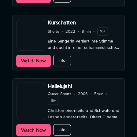
Kurschatten
Shorts
•
2022
•
8min
•
16+
Eine Sängerin verliert ihre Stimme
und sucht in einer schamanistischen
Trance nach Heilung.
about Kurschatten
Watch Now
Info
Hallelujah!
Queer, Shorts
•
2006
•
5min
•
16+
Christen einerseits und Schwule und
Lesben andererseits. Direct Cinema
in Kurzform.
about Hallelujah!
Watch Now
Info