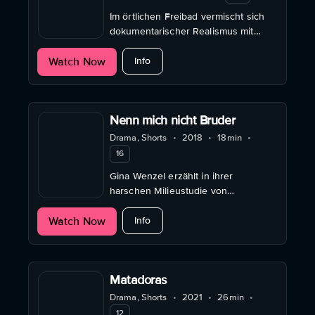
Im örtlichen Freibad vermischt sich
dokumentarischer Realismus mit
inszenierter Absurdität.
about Du Hund Du
Watch Now
Info
Nenn mich nicht Bruder
Drama, Shorts
•
2018
•
18min
•
16
Gina Wenzel erzählt in ihrer
harschen Milieustudie von
Jugendgewalt aus der
about Nenn mich nicht Bruder
Watch Now
Täterperspektive.
Info
Matadoras
Drama, Shorts
•
2021
•
26min
•
12