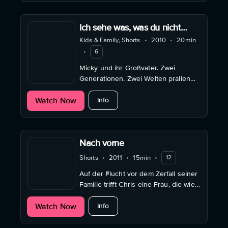
Ich sehe was, was du nicht
siehst
Kids & Family, Shorts
•
2010
•
20min
•
6
Micky und ihr Großvater. Zwei
Generationen. Zwei Welten prallen
aufeinander, bis Micky im Ernstfall
about Ich sehe was, was du nicht sie
Watch Now
zeigt, was in ihr steckt.
Info
Nach vorne
Shorts
•
2011
•
15min
•
12
Auf der Flucht vor dem Zerfall seiner
Familie trifft Chris eine Frau, die wie
er gestrandet ist – und findet neue
about Nach vorne
Watch Now
Perspektiven.
Info