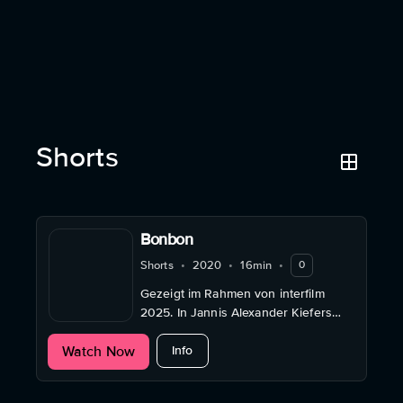
Shorts
Bonbon
Shorts
•
2020
•
16min
•
0
Gezeigt im Rahmen von interfilm
2025. In Jannis Alexander Kiefers
Kurzfilm ein Kind sucht seinen Vater
about Bonbon
Watch Now
bei einem Fastnachtsumzug.
Info