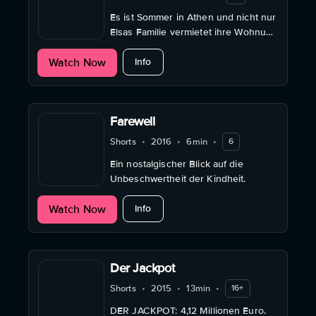
Es ist Sommer in Athen und nicht nur
Elsas Familie vermietet ihre Wohnung
an Touristen. In ihrer
about Minus One
Watch Now
"Ersatzwohnung" bleibt nur wenig
Info
Raum für die Träume des
jugendlichen Mädchens.
Farewell
Shorts
•
2016
•
6min
•
6
Ein nostalgischer Blick auf die
Unbeschwertheit der Kindheit.
about Farewell
Watch Now
Info
Der Jackpot
Shorts
•
2015
•
13min
•
16+
DER JACKPOT: 4,12 Millionen Euro.