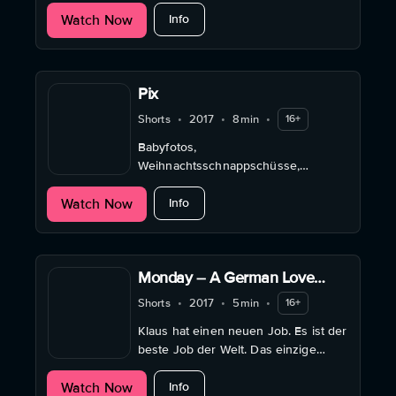
plötzlich sein Telefon...
about Rien ne va plus
Watch Now
Info
Pix
Shorts
•
2017
•
8min
•
16+
Babyfotos,
Weihnachtsschnappschüsse,
Einschulungsfotos, Urlaubsbilder,
about Pix
Watch Now
Hochzeitsfotos – unser Leben ist
Info
eine endlose Abfolge fotogener
Momente.
Monday – A German Love
Story
Shorts
•
2017
•
5min
•
16+
Klaus hat einen neuen Job. Es ist der
beste Job der Welt. Das einzige
Problem ist der Feierabend.
about Monday – A German Love Stor
Watch Now
Info