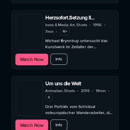
Herzsofort.Setzung II
(autogene Manipulationen)
Icons & Media Art, Shorts
•
1996
•
7min
•
16+
Michael Brynntrup untersucht das
Kunstwerk im Zeitalter der
künstlichen Reproduzierbarkeit
about Herzsofort.Setzung II (autoge
Watch Now
anhand von transmedialen
Info
Selbstportraits.
Um uns die Welt
Animation, Shorts
•
2016
•
18min
•
6
Drei Porträts vom Schicksal
osteuropäischer Wanderarbeiter, die
auf der Suche nach einer
about Um uns die Welt
Watch Now
Perspektive nach Deutschland
Info