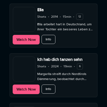
Ella
Shorts
•
2014
•
15min
•
12
Ella arbeitet hart in Deutschland, um
ihrer Tochter ein besseres Leben zu
ermöglichen – bis Krankheit, Druck
about Ella
Watch Now
und ein riskanter Plan alles
Info
verändern.
Ich hab dich tanzen sehn
Shorts
•
2024
•
19min
•
6
Margarita streift durch Nordtirols
Dämmerung, beobachtet durch
Fenster das Leben der Anderen –
about Ich hab dich tanzen sehn
Watch Now
ein Spiel aus Nachahmung und
Info
Sehnsucht.