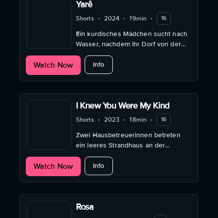
Yarê
Shorts
•
2024
•
19min
•
16
Ein kurdisches Mädchen sucht nach
Wasser, nachdem ihr Dorf von der
Versorgung abgeschnitten wurde.
about Yarê
Watch Now
Info
I Knew You Were My Kind
Shorts
•
2023
•
18min
•
16
Zwei Hausbetreuerinnen betreten
ein leeres Strandhaus an der
italienischen Küste, wo Arbeit und
about I Knew You Were My Kind
Watch Now
Freiheit für einen Moment
Info
verschwimmen.
Rosa