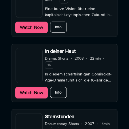
Eine kurze Vision über eine
kapitalischt-dystopischen Zukunft in
der auch das Sterben selbst
about Elysium
Watch Now
kommerzialisiert wird.
Info
In deiner Haut
Drama, Shorts
•
2008
•
22min
•
16
In diesem scharfsinnigen Coming-of-
Age-Drama fühlt sich die 16-jährige
Suse wie das fünfte Rad am Wagen,
about In deiner Haut
Watch Now
seitdem ihre Mutter einen neuen
Info
Freund hat.
Sternstunden
Documentary, Shorts
•
2007
•
14min