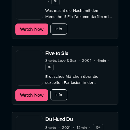
•
16
Was macht die Nacht mit dem
Menschen? Ein Dokumentarfilm mit
einem poetischen Blick auf drei
about Sternstunden
Watch Now
Berliner Nachtarbeiter und ihren
Info
ganz eigenen Rhythmus.
Five to Six
Shorts, Love & Sex
•
2004
•
6min
•
16
Erotisches Märchen über die
sexuellen Fantasien in der
hektischen Atmosphäre einer
about Five to Six
Watch Now
Großküche.
Info
Du Hund Du
Shorts
•
2021
•
12min
•
16+