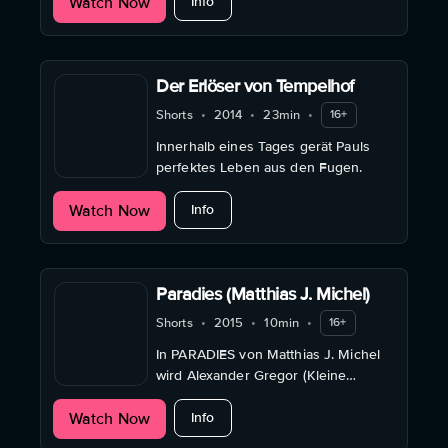
about Schnaps
Watch Now
Sehen Sie zu, wie sie Schnaps
Info
trinken und über alles und nichts
reden. Schnaps! fordern ...
Der Erlöser von Tempelhof
Shorts
•
2014
•
23min
•
16+
Innerhalb eines Tages gerät Pauls
perfektes Leben aus den Fugen.
about Der Erlöser von Tempelhof
Watch Now
Info
Paradies (Matthias J. Michel)
Shorts
•
2015
•
10min
•
16+
In PARADIES von Matthias J. Michel
wird Alexander Gregor (Kleine
Kreise) zum Landstreicher Bobby,
about Paradies (Matthias J. Michel)
Watch Now
der auf der Suche nach Glück ist.
Info