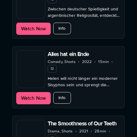
Zwischen deutscher Spießigkeit und
argentinischer Religiosität, entdeckt
Madi ihre eigene Sexualität.
about Matadoras
Watch Now
Info
Alles hat ein Ende
Comedy, Shorts
•
2022
•
15min
•
12
Helen will nicht länger ein moderner
Sisyphos sein und sprengt die
Ketten des kapitalistischen
about Alles hat ein Ende
Watch Now
Grillwalkerkorsetts.
Info
The Smoothness of Our Teeth
Drama, Shorts
•
2021
•
28min
•