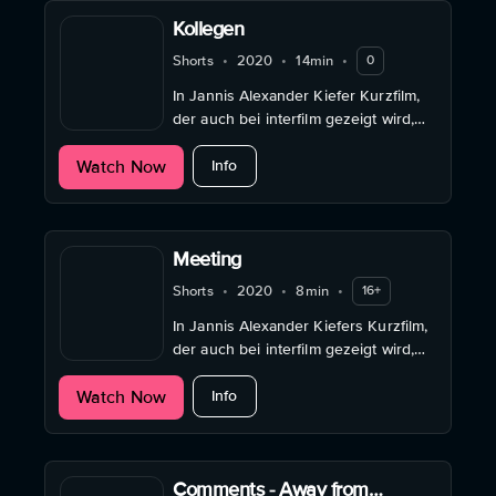
Kollegen
Shorts
•
2020
•
14min
•
0
In Jannis Alexander Kiefer Kurzfilm,
der auch bei interfilm gezeigt wird,
erschüttert ein absurdes Filmprojekt
about Kollegen
Watch Now
ein Dorf.
Info
Meeting
Shorts
•
2020
•
8min
•
16+
In Jannis Alexander Kiefers Kurzfilm,
der auch bei interfilm gezeigt wird,
versinken Arbeitnehmende in einer
about Meeting
Watch Now
scheibar endlosen
Info
Telefonkonferenzen.
Comments - Away from