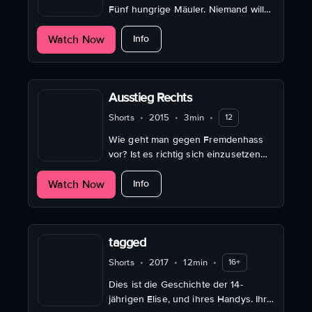
Fünf hungrige Mäuler. Niemand will
teilen. Ein Kurzfilm von Young
about Der Jackpot
Watch Now
German Talent Malte Wirtz (Voll
Info
Paula!).
Ausstieg Rechts
Shorts
•
2015
•
3min
•
12
Wie geht man gegen Fremdenhass
vor? Ist es richtig sich einzusetzen
oder riskiert man dabei selbst Opfer
about Ausstieg Rechts
Watch Now
von Aggression zu werden? Ein
Info
fiktionalisiertes Alltagsbeispiel. Als
ein Mann ...
tagged
Shorts
•
2017
•
12min
•
16+
Dies ist die Geschichte der 14-
jährigen Elise, und ihres Handys. Ihre