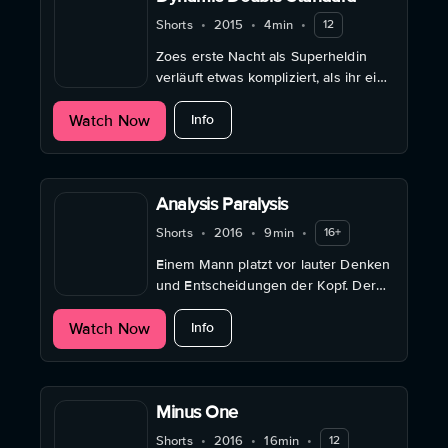
Shorts
•
2015
•
4min
•
12
Zoes erste Nacht als Superheldin
verläuft etwas kompliziert, als ihr ein
sexy aber unpraktisches
about Dynamic Double Standard
Watch Now
Superheldenkostüm zugeteilt wird.
Info
Was ist eine angemessene Kleidung
für Superhelden-Sidekicks? ...
Analysis Paralysis
Shorts
•
2016
•
9min
•
16+
Einem Mann platzt vor lauter Denken
und Entscheidungen der Kopf. Der
Gärtnerin platzt vor lauter Ärger über
about Analysis Paralysis
Watch Now
die zertrampelten Blumenbeete der
Info
Kragen.
Minus One
Shorts
•
2016
•
16min
•
12