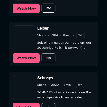
Fremder vorschlägt, sie laufen zu
about Fuse
Watch Now
lassen.
Info
Leiber
Shorts
•
2014
•
10min
•
16+
Seit einem halben Jahr verdient der
20-Jährige Felix mit Sex(work)
schnelles Geld. Sein neuster Kunde
about Leiber
Watch Now
bringt den jungen Mann zum
Info
nachdenken.
Schnaps
Shorts
•
2020
•
3min
•
16+
SCHNAPS ist eine Reise in eine Bar
mit einigen Hooligans aus der
ehemaligen Bundeshauptstadt.