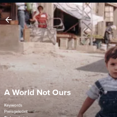
A World Not Ours
Keywords
Preisgekrönt