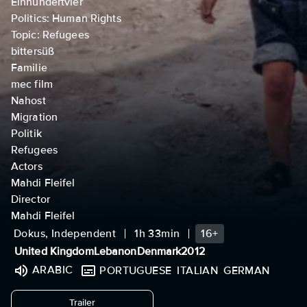
Einhundertvier
Politics: Human Rights
Topic: Refugees
bittersüß
Familie
mec film
Nahost
Migration
Politik
Refugees
Actors
Mahdi Fleifel
Director
Mahdi Fleifel
Dokus, Independent
1h 33min
16+
United Kingdom
Lebanon
Denmark
2012
ARABIC
PORTUGUESE
ITALIAN
GERMAN
undefined
Trailer