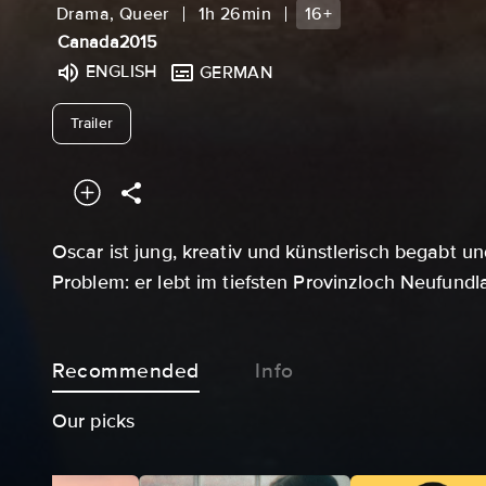
Drama, Queer
1h 26min
16+
Canada
2015
ENGLISH
GERMAN
undefined
Trailer
Oscar ist jung, kreativ und künstlerisch begabt un
Problem: er lebt im tiefsten Provinzloch Neufundl
Recommended
Info
Our picks