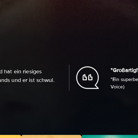
"Großartig!
d hat ein riesiges
"Ein superb
ands und er ist schwul.
Voice)