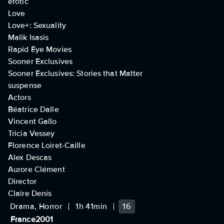
erotic
Love
Love+: Sexuality
Malik Isasis
Rapid Eye Movies
Sooner Exclusives
Sooner Exclusives: Stories that Matter
suspense
Actors
Béatrice Dalle
Vincent Gallo
Tricia Vessey
Florence Loiret-Caille
Alex Descas
Aurore Clément
Director
Claire Denis
Drama, Horror
1h 41min
16
France
2001