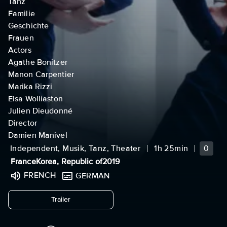
Tanz
Familie
Geschichte
Frauen
Actors
Agathe Bonitzer
Manon Carpentier
Marika Rizzi
Elsa Wolliaston
Julien Dieudonné
Director
Damien Manivel
Independent, Musik, Tanz, Theater
1h 25min
0
France
Korea, Republic of
2019
FRENCH
GERMAN
undefined
Trailer