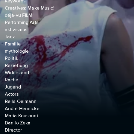
Keywords
Creatives: Make Music!
déjà-vu FILM
Performing Arts
aktivismus
Tanz
Familie
mythologie
Politik
Beziehung
Widerstand
Rache
Jugend
Actors
Bella Oelmann
André Hennicke
Maria Kousouni
Danilo Zeka
Director