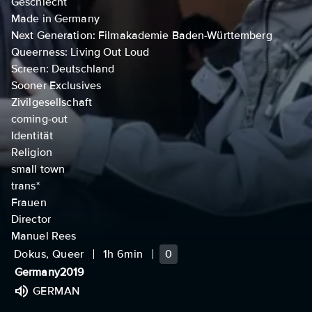
Geschlecht
Made in Germany
Next Generation: Filmakademie Baden-Württemberg
Queerness: Living Out Loud
Screen: Deutschland
Sooner Exclusives
Zivilgesellschaft
coming-out
Identität
Religion
small town
trans*
Frauen
Director
Manuel Rees
Dokus, Queer
1h 6min
0
Germany
2019
GERMAN