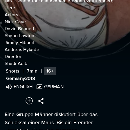
Next Generation: Filmakademie Baden-Württemberg
Tiere
Actors
Nick Cave
David Bennett
Shaun Lawton
Jimmy Hibbert
Andreas Hykade
Director
Shadi Adib
Shorts
7min
16+
Germany
2018
ENGLISH
GERMAN
Eine Gruppe Männer diskutiert über das
Schicksal einer Maus. Bis ein Fremder