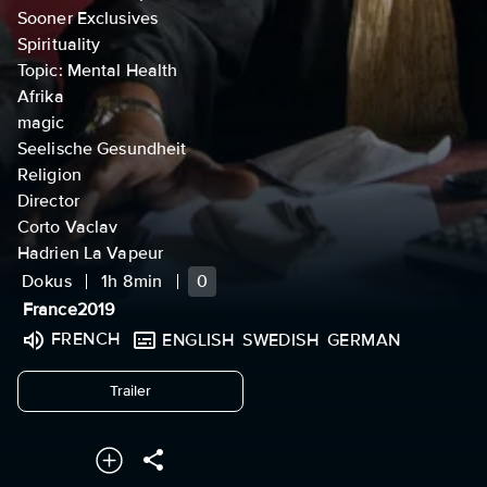
Sooner Exclusives
Spirituality
Topic: Mental Health
Afrika
magic
Seelische Gesundheit
Religion
Director
Corto Vaclav
Hadrien La Vapeur
Dokus
1h 8min
0
France
2019
FRENCH
ENGLISH
SWEDISH
GERMAN
undefined
Trailer