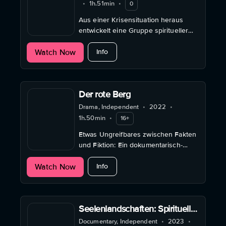
•
1h.51min
•
0
Aus einer Krisensituation heraus
entwickelt eine Gruppe spiritueller
Entrepreneurs neue Kraft.
about Soultribe
Watch Now
Info
Der rote Berg
Drama, Independent
•
2022
•
1h.50min
•
16+
Etwas Ungreifbares zwischen Fakten
und Fiktion: Ein dokumentarisch-
fiktionaler Hybrid über den roten
about Der rote Berg
Watch Now
Berg bei Trier und seine Bewohner.
Info
Seelenlandschaften: Spirituelle
Orte in Schottland
Documentary, Independent
•
2023
•