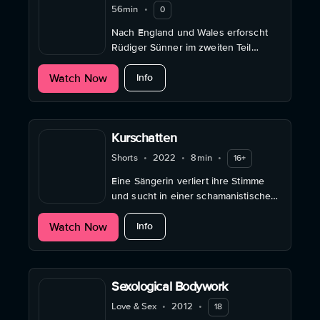
56min
•
0
Nach England und Wales erforscht
Rüdiger Sünner im zweiten Teil
seiner Trilogie die spirituelle Seite
about Seelenlandschaften: Spirituelle
Watch Now
der atemberaubenden schottischen
Info
Landschaften.
Kurschatten
Shorts
•
2022
•
8min
•
16+
Eine Sängerin verliert ihre Stimme
und sucht in einer schamanistischen
Trance nach Heilung.
about Kurschatten
Watch Now
Info
Sexological Bodywork
Love & Sex
•
2012
•
18