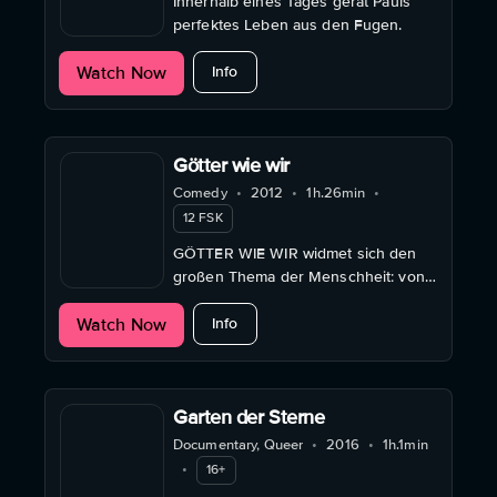
Innerhalb eines Tages gerät Pauls
perfektes Leben aus den Fugen.
about Der Erlöser von Tempelhof
Watch Now
Info
Götter wie wir
Comedy
•
2012
•
1h.26min
•
12 FSK
GÖTTER WIE WIR widmet sich den
großen Thema der Menschheit: von
Adam und Eva über das Casting der
about Götter wie wir
Watch Now
Heiligen Drei Könige.
Info
Garten der Sterne
Documentary, Queer
•
2016
•
1h.1min
•
16+