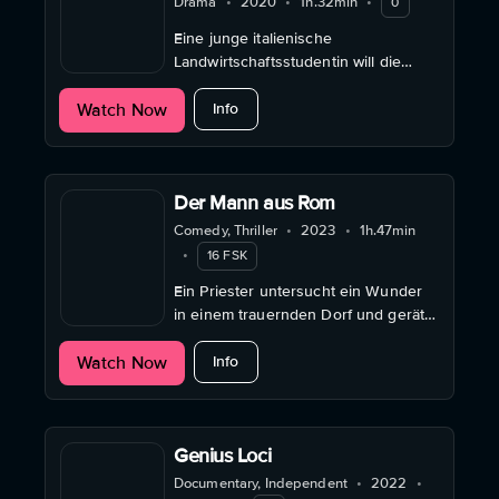
Drama
•
2020
•
1h.32min
•
0
Eine junge italienische
Landwirtschaftsstudentin will die
Olivenbäume ihrer Familie vor
about Semina il vento
Watch Now
Verschmutzung, Parasitenbefall und
Info
Korruption retten.
Der Mann aus Rom
Comedy, Thriller
•
2023
•
1h.47min
•
16 FSK
Ein Priester untersucht ein Wunder
in einem trauernden Dorf und gerät
dabei an die Grenzen seines
about Der Mann aus Rom
Watch Now
Glaubens, seiner Vernunft und seiner
Info
Rolle.
Genius Loci
Documentary, Independent
•
2022
•