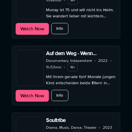
1h.49min
•
16+
Munay ist 75 und will nicht ins Heim.
Sie wandert lieber mit leichtem
Gepäck allein durch ganz
about Munay tanzt - Eine besondere
Watch Now
Deutschland.
Info
Auf dem Weg - Wenn
Begegnungen verändern
Documentary, Independent
•
2022
•
1h.53min
•
16+
Mit ihrem gerade fünf Monate jungen
Kind entscheiden beide Eltern in
Deutschland alles zu verkaufen und
about Auf dem Weg - Wenn Begegn
Watch Now
ohne einen Plan durch Asien zu
Info
reisen.
Soultribe
Drama, Music, Dance, Theater
•
2023