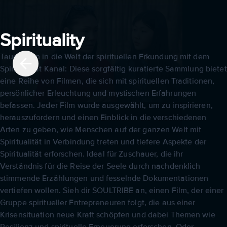
Spirituality
Tauche ein in die Welt der spirituellen Erkundung mit dem
Spiritualität Kanal: Diese sorgfältig kuratierte Sammlung bietet
eine Reihe von Filmen, die sich mit spirituellen Traditionen,
persönlicher Erleuchtung und mystischen Erfahrungen
befassen. Jeder Film wurde ausgewählt, um zu inspirieren,
herauszufordern und einen Einblick in die verschiedenen
Arten zu geben, wie Menschen auf der ganzen Welt mit
Spiritualität in Verbindung treten und tiefere Aspekte der
Spiritualität erforschen. Ideal für Zuschauer, die ihr
Verständnis für die Reise der Seele durch nachdenklich
stimmende Erzählungen und fesselnde Dokumentationen
vertiefen wollen. Sieh dir SOULTRIBE an, einen Film, der einer
Gruppe spiritueller Entrepreneuren folgt, die aus einer
Krisensituation neue Kraft schöpfen und dabei Themen wie