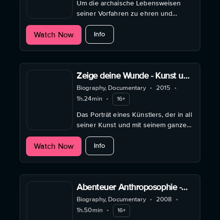
Um die archaische Lebensweisen
seiner Vorfahren zu ehren und
Tradition zu wahren, verbringt Liêm
about The Dust of Modern Life
Watch Now
jedes Jahr mehrere Tage im
Info
vietnamesischen Urwald.
Zeige deine Wunde - Kunst und
Spiritualität bei Joseph Beuys
Biography, Documentary
•
2015
•
1h.24min
•
16+
Das Porträt eines Künstlers, der in all
seiner Kunst und mit seinem ganzen
Wesen das bestehende
about Zeige deine Wunde - Kunst und
Watch Now
Gesellschaftssystem in Frage stellte.
Info
Abenteuer Anthroposophie -
Rudolf Steiner und seine
Biography, Documentary
•
2008
•
Wirkung
1h.50min
•
16+