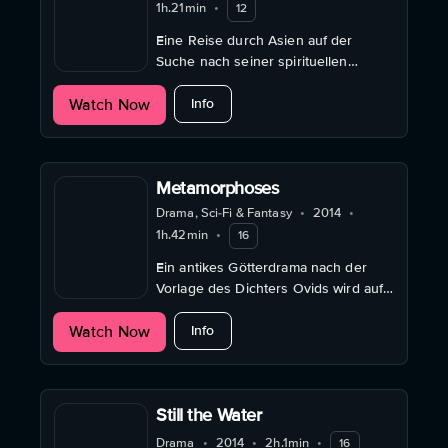
1h.21min
•
12
Eine Reise durch Asien auf der
Suche nach seiner spirituellen
Essenz und dem verborgenen Geist
about Genius Loci
Watch Now
in uns selbst.
Info
Metamorphoses
Drama, Sci-Fi & Fantasy
•
2014
•
1h.42min
•
16
Ein antikes Götterdrama nach der
Vorlage des Dichters Ovids wird auf
einem Autobahnrastplatz neu belebt.
about Metamorphoses
Watch Now
Info
Still the Water
Drama
•
2014
•
2h.1min
•
16