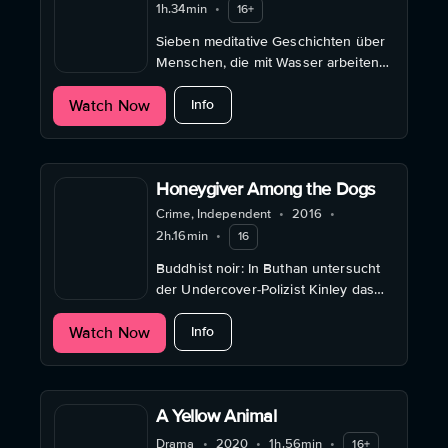
1h.34min
•
16+
Sieben meditative Geschichten über
Menschen, die mit Wasser arbeiten
und die überraschenden
about Seven Waters
Watch Now
Philosophien, die es in ihnen weckt.
Info
Honeygiver Among the Dogs
Crime, Independent
•
2016
•
2h.16min
•
16
Buddhist noir: In Buthan untersucht
der Undercover-Polizist Kinley das
Verschwinden einer buddhistischen
about Honeygiver Among the Dogs
Watch Now
Äbtissin, die im Dorf „Dämonin“
Info
genannt wird.
A Yellow Animal
Drama
•
2020
•
1h.56min
•
16+