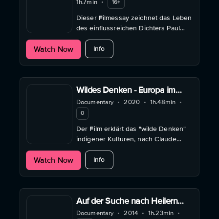
1h.7min
•
16+
Dieser Filmessay zeichnet das Leben
des einflussreichen Dichters Paul
Celan nach und beleuchtet sein
about Gottes zerstreute Funken - Jü
Watch Now
Interesse an der mystischen Tradition
Info
der Kabbala
Wildes Denken - Europa im
Dialog mit spirituellen Kulturen
Documentary
•
2020
•
1h.48min
•
der Welt
0
Der Film erklärt das "wilde Denken"
indigener Kulturen, nach Claude
Lévi-Strauss, mithilfe von Masken,
about Wildes Denken - Europa im Dial
Watch Now
Kultobjekten, Ritualen.
Info
Auf der Suche nach Heilern
oder Ich bin ein Hypochonder
Documentary
•
2014
•
1h.23min
•