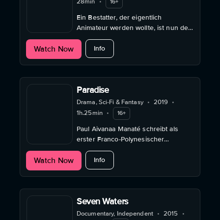
28min
•
16+
Ein Bestatter, der eigentlich
Animateur werden wollte, ist nun der
letzte Wegbegleiter der einsam
about Alleingang
Watch Now
Verstorbenen in Berlin.
Info
Paradise
Drama, Sci-Fi & Fantasy
•
2019
•
1h.25min
•
16+
Paul Aivanaa Manaté schreibt als
erster Franco-Polynesischer
Regisseur überhaupt Filmgeschichte
about Paradise
Watch Now
und konnte dafür Sebastian
Info
Urzendowsky gewinnen.
Seven Waters
Documentary, Independent
•
2015
•