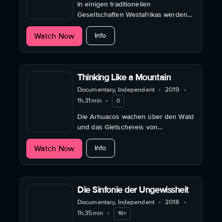
In einigen traditionellen
Gesellschaften Westafrikas werden
Geisteskrankheiten und Epilepsie
about Die Krankheit der Dämonen
Watch Now
immer noch als dämonische
Info
Besessenheit angesehen.
Thinking Like a Mountain
Documentary, Independent
•
2019
•
1h.31min
•
0
Die Arhuacos wachen über den Wald
und das Gletschereis von
Kolumbiens höchster Bergkette - die
about Thinking Like a Mountain
Watch Now
Sierra Nevada de Santa Marta.
Info
Die Sinfonie der Ungewissheit
Documentary, Independent
•
2018
•
1h.35min
•
16+