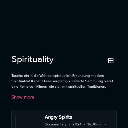
Spirituality
Tauche ein in die Welt der spirituellen Erkundung mit dem
Spiritualität Kanal: Diese sorgfältig kuratierte Sammlung bietet
eine Reihe von Filmen, die sich mit spirituellen Traditionen,
persönlicher Erleuchtung und mystischen Erfahrungen befassen.
Show more
Jeder Film wurde ausgewählt, um zu inspirieren,
herauszufordern und einen Einblick in die verschiedenen Arten
zu geben, wie Menschen auf der ganzen Welt mit Spiritualität in
Verbindung treten und tiefere Aspekte der Spiritualität
Angry Spirits
erforschen. Ideal für Zuschauer, die ihr Verständnis für die Reise
Documentary
•
2024
•
1h.30min
•
der Seele durch nachdenklich stimmende Erzählungen und