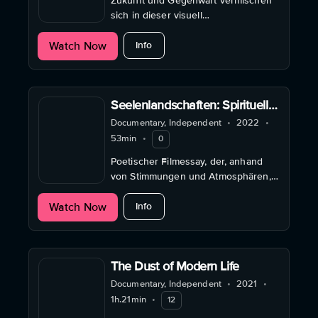
Zukunft und Gegenwart vermischen
sich in dieser visuell
atemberaubenden Doku-Fiktion zu
about Anuktatop: The Metamorphosi
Watch Now
einem mystischen Universum
Info
inmitten des Guayana-Amazonas
Seelenlandschaften: Spirituelle
Orte in England und Wales
Documentary, Independent
•
2022
•
53min
•
0
Poetischer Filmessay, der, anhand
von Stimmungen und Atmosphären,
eine Ahnung von der gelebten
about Seelenlandschaften: Spirituell
Watch Now
Spiritualität der Britischen Inseln
Info
vermittelt.
The Dust of Modern Life
Documentary, Independent
•
2021
•
1h.21min
•
12