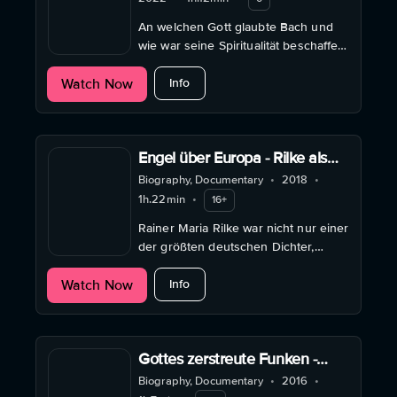
An welchen Gott glaubte Bach und
wie war seine Spiritualität beschaffen,
die wohl die engen Kreise seines
about Heilige Spiele - Eine Filmwan
Watch Now
protestantischen Umfeldes weit
Info
überschritt?
Engel über Europa - Rilke als
Gottsucher
Biography, Documentary
•
2018
•
1h.22min
•
16+
Rainer Maria Rilke war nicht nur einer
der größten deutschen Dichter,
sondern auch ein spirituell
about Engel über Europa - Rilke als 
Watch Now
Suchender, der jedoch ganz eigene
Info
Wege ging.
Gottes zerstreute Funken -
Jüdische Mystik bei Paul Celan
Biography, Documentary
•
2016
•