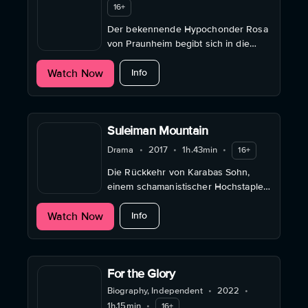
16+
Der bekennende Hypochonder Rosa
von Praunheim begibt sich in die
Hände von Wunderheilern oder
about Auf der Suche nach Heilern od
Watch Now
Pflanzenkundlern und erfährt dabei
Info
Erleuchtung.
Suleiman Mountain
Drama
•
2017
•
1h.43min
•
16+
Die Rückkehr von Karabas Sohn,
einem schamanistischer Hochstapler
aus Kirgisistan, führt zu Streitigkeiten
about Suleiman Mountain
Watch Now
zwischen seinen beiden Frauen.
Info
For the Glory
Biography, Independent
•
2022
•
1h.15min
•
16+