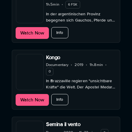
1h.5min
•
6 FSK
In der argentinischen Provinz
begegnen sich Gauchos, Pferde und
Rituale in einem hypnotischen Porträt
about El fulgor
Watch Now
von Männlichkeit, Tradition und
Info
Begehren.
Kongo
Documentary
•
2019
•
1h.8min
•
0
In Brazzaville regieren "unsichtbare
Kräfte" die Welt. Der Apostel Medard
versucht, die kranken Opfer des
about Kongo
Watch Now
bösen Zaubers zu heilen.
Info
Semina il vento