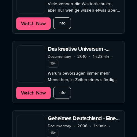
Viele kennen die Waldorfschulen,
aber nur wenige wissen etwas über
das Leben und Werk von Rudolf
about Abenteuer Anthroposophie - R
Watch Now
Steiner (1861-1925), der sie 1919
Info
gegründet hat.
Das kreative Universum -
Naturwissenschaft und
Documentary
•
2010
•
1h.23min
•
Spiritualität im Dialog
16+
Warum bevorzugen immer mehr
Menschen, in Zeiten eines ständig
wachsenden wissenschaftlichen
about Das kreative Universum - Natur
Watch Now
Wissens, alternative Lebensmodelle.
Info
Geheimes Deutschland - Eine
Reise zur Spiritualität der
Documentary
•
2006
•
1h.1min
•
Frühromantik
16+