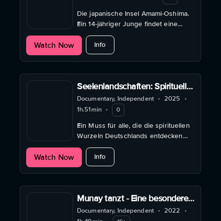
Die japanische Insel Amami-Oshima.
Ein 14-jähriger Junge findet eine
Leiche, die im Meer treibt. Er bittet
about Still the Water
Watch Now
seine Freundin um Hilfe.
Info
Seelenlandschaften: Spirituelle
Orte in Deutschland
Documentary, Independent
•
2025
•
1h.51min
•
0
Ein Muss für alle, die die spirituellen
Wurzeln Deutschlands entdecken
und verstehen möchten.
about Seelenlandschaften: Spirituell
Watch Now
Info
Munay tanzt - Eine besondere
Reise
Documentary, Independent
•
2022
•