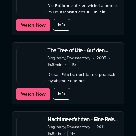
Die Frühromantik entwickelte bereits
im Deutschland des 18. Jh. ein
Weltbild, das heute viele in
about Geheimes Deutschland - Eine Re
Watch Now
fernöstlicher Spiritualität suchen.
Info
The Tree of Life - Auf den
Spuren von Dag Hammarskjöld
Biography, Documentary
•
2005
•
in Lappland
1h.10min
•
16+
Dieser Film beleuchtet die poetisch-
mystische Seite des
Friedensnobelpreisträgers und
about The Tree of Life - Auf den Sp
Watch Now
Gründers der UN-Blauhelm-
Info
Missionen Dag Hammarskjöld.
Nachtmeerfahrten - Eine Reise
in die Psychologie von C.G.
Biography, Documentary
•
2011
•
Jung
1h.9min
•
16+