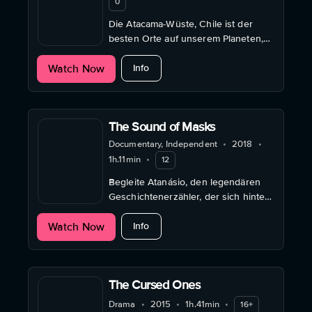
0
Die Atacama-Wüste, Chile ist der
besten Orte auf unserem Planeten,
um die atemberaubende Schönheit
about Cielo
Watch Now
des Nachthimmels zu erkunden und
Info
zu betrachten.
The Sound of Masks
Documentary, Independent
•
2018
•
1h.11min
•
12
Begleite Atanásio, den legendären
Geschichtenerzähler, der sich hinter
einer geheimnisvollen Holzmaske
about The Sound of Masks
Watch Now
verbirgt, beim faszinierenden
Info
Mapiko-Tanz.
The Cursed Ones
Drama
•
2015
•
1h.41min
•
16+