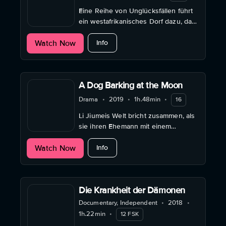
Eine Reihe von Unglücksfällen führt
ein westafrikanisches Dorf dazu, das
Mädchen Asabi der Hexerei zu
about The Cursed Ones
Watch Now
beschuldigen.
Info
A Dog Barking at the Moon
Drama
•
2019
•
1h.48min
•
16
Li Jiumeis Welt bricht zusammen, als
sie ihren Ehemann mit einem
anderen Mann entdeckt.
about A Dog Barking at the Moon
Watch Now
Info
Die Krankheit der Dämonen
Documentary, Independent
•
2018
•
1h.22min
•
12 FSK