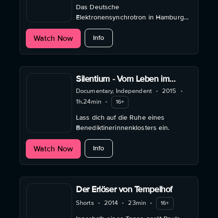
Das Deutsche
Elektronensynchrotron in Hamburg
(DESY) ist einer der größten
about Die Sinfonie der Ungewissheit
Watch Now
Teilchenbeschleuniger der Welt und
Info
ist als internationale
Forschungsstätte selbst schon eine
Welt für sich. Hier ...
Silentium - Vom Leben im
Kloster
Documentary, Independent
•
2015
•
1h.24min
•
16+
Lass dich auf die Ruhe eines
Benediktinerinnenklosters ein.
about Silentium - Vom Leben im Klos
Watch Now
Info
Der Erlöser von Tempelhof
Shorts
•
2014
•
23min
•
16+