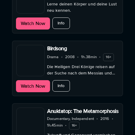
Lerne deinen Körper und deine Lust
neu kennen.
about Sexological Bodywork
Watch Now
Info
Birdsong
Drama
•
2008
•
1h.38min
•
16+
Die Heiligen Drei Könige reisen auf
der Suche nach dem Messias und
stoßen dabei auf unerwartete
about Birdsong
Watch Now
Hindernisse.
Info
Anuktatop: The Metamorphosis
Documentary, Independent
•
2016
•
1h.45min
•
16+