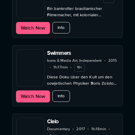
Ein bankrotter brasilianischer
Filmemacher, mit kolonialer
Familiengeschichte, wird vom Geist
about A Yellow Animal
Watch Now
eines mysteriösen Mosambikaners
Info
heimgesucht.
Swimmers
Icons & Media Art, Independent
•
2015
•
1h.17min
•
16+
Diese Doku über den Kult um den
sowjetischen Physiker Boris Zolotov
wurde mit dem ARTE-
about Swimmers
Watch Now
Dokumentarfilmpreis ausgezeichnet.
Info
Cielo
Documentary
•
2017
•
1h.18min
•