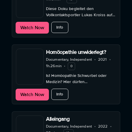
Diese Doku begleitet den
Vollkontaktsportler Lukas Kroiss auf
seinem filmreifen Weg zum K1-
about For the Glory
Watch Now
Europameisterschaftstitel.
Info
Homöopathie unwiderlegt?
Documentary, Independent
•
2021
•
1h.26min
•
0
Ist Homöopathie Schwurbel oder
Medizin? Hier dürfen
Homöopath*innen ihre doch sehr
about Homöopathie unwiderlegt?
Watch Now
unterschiedlichen Ansichten
Info
ausbreiten.
Alleingang
Documentary, Independent
•
2022
•