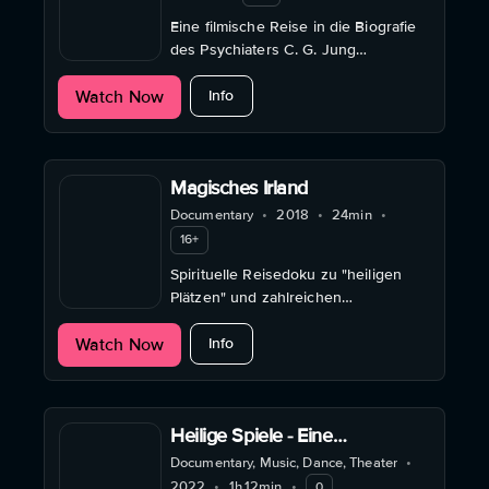
Eine filmische Reise in die Biografie
des Psychiaters C. G. Jung
(1875−1961) und in die wirkmächtige
about Nachtmeerfahrten - Eine Reise
Watch Now
Welt der Mythen, Träume und
Info
Symbole.
Magisches Irland
Documentary
•
2018
•
24min
•
16+
Spirituelle Reisedoku zu "heiligen
Plätzen" und zahlreichen
Quellheiligtümern Irlands, die noch
about Magisches Irland
Watch Now
bis in die keltische Zeit
Info
zurückreichen.
Heilige Spiele - Eine
Filmwanderung zu Johann
Documentary, Music, Dance, Theater
•
Sebastian Bach
2022
•
1h.12min
•
0