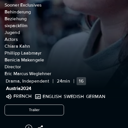
Sooner Exclusives
Behinderung
Beziehung
sixpackfilm
Jugend
Actors
Chiara Kahn
Phillipp Laabmayr
Benicia Makengele
Director
Eric Marcus Weglehner
Drama, Independent
24min
16
Austria
2024
FRENCH
ENGLISH
SWEDISH
GERMAN
undefined
Trailer