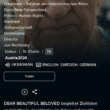
Diagonale – Festival des österreichischen Films
Docs: New Perspectives
Politics: Human Rights
Viennale
Zivilgesellschaft
filmdelights
Director
Juri Rechinsky
Dokus
1h 35min
16
Austria
2024
UKRAINIAN
ENGLISH
SWEDISH
GERMAN
undefined
Trailer
DEAR BEAUTIFUL BELOVED begleitet Zivilisten