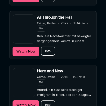
setzen.
All Through the Hall
Crime, Thriller
•
2022
•
1h.14min
•
16+
Ben, ein Nachtwächter mit bewegter
Vergangenheit, kämpft in einem
Lagerhaus ums Überleben, als drei
about All Through the Hall
Watch Now
Eindringlinge seine Routine
Info
herausfordern.
Here and Now
Crime, Drama
•
2018
•
1h.27min
•
16+
Andrei, ein russischsprachiger
Immigrant in Israel, soll den Spagat
zwischen Arbeit, Familie und Hip-Hop
about Here and Now
Watch Now
schaffen. Was zunehmend
Info