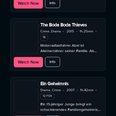
about The Longest Night
Watch Now
Opioid-Krise mit einem einzigartigen
Info
visuellen Stil.
The Boda Boda Thieves
Crime, Drama
•
2015
•
1h.25min
•
16
Motorradtaxifahrer Abel ist
Alleinernährer seiner Familie. Als
sein Boda Boda geklaut wird, muss
about The Boda Boda Thieves
Watch Now
er in die Unterwelt von Kampala
Info
absteigen.
Ein Geheimnis
Drama, Crime
•
2007
•
1h.42min
•
12 FSK
Ein 15-jähriger Junge bringt ein
schockierendes Familiengeheimnis
ans Licht.