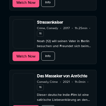
about Schräge Vögel
Watch Now
Info
Strassenkaiser
Crime, Comedy
•
2017
•
1h.25min
•
16
Noah (12) will seinen Vater in Berlin
besuchen und Freundet sich beim
Karneval der Kulturen mit dem
about Strassenkaiser
Watch Now
Dealer Samuel an.
Info
Das Massaker von Anröchte
Comedy, Crime
•
2021
•
1h.0min
•
16
Dieser deutsche Indie-Film ist eine
satirische Liebeserklärung an den
deutschen Kleinstadt-Krimi.