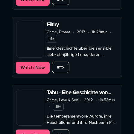
sieht.
Filthy
Crime, Drama
•
2017
•
1h.28min
•
16+
Eine Geschichte über die sensible
siebzehnjährige Lena, deren
behütete Teenagerwelt durch ein
about Filthy
Watch Now
schreckliches Ereignis erschüttert
Info
wird.
Tabu - Eine Geschichte von
Liebe und Schuld
Crime, Love & Sex
•
2012
•
1h.53min
•
16+
Die temperamentvolle Aurora, ihre
Haushälterin und ihre Nachbarin Pilar
leben im gleichen Wohnhaus in