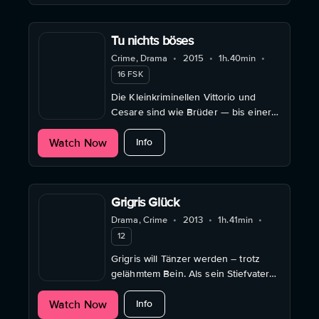
Tu nichts böses
Crime, Drama
•
2015
•
1h.40min
•
16 FSK
Die Kleinkriminellen Vittorio und
Cesare sind wie Brüder — bis einer
der beiden eine Vision hat und sein
about Tu nichts böses
Watch Now
Leben ändern will.
Info
Grigris Glück
Drama, Crime
•
2013
•
1h.41min
•
12
Grigris will Tänzer werden – trotz
gelähmtem Bein. Als sein Stiefvater
erkrankt, gerät er in die gefährliche
about Grigris Glück
Watch Now
Welt des Benzinschmuggels.
Info