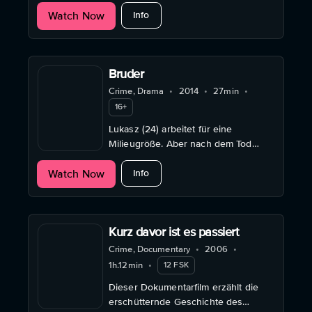
gerade mal doppelt so alt wie Kati
about Was ich von ihr weiss
Watch Now
und zudem professionelle
Info
Taschendiebin.
Bruder
Crime, Drama
•
2014
•
27min
•
16+
Lukasz (24) arbeitet für eine
Milieugröße. Aber nach dem Tod
seiner Mutter steht plötzlich sein
about Bruder
Watch Now
kleiner Bruder Kamil (13) vor seiner
Info
Tür.
Kurz davor ist es passiert
Crime, Documentary
•
2006
•
1h.12min
•
12 FSK
Dieser Dokumentarfilm erzählt die
erschütternde Geschichte des