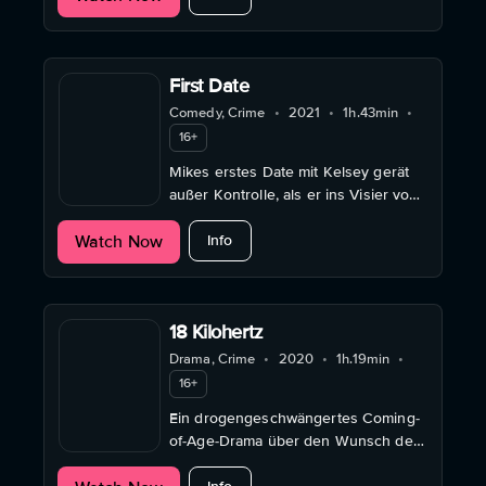
schwieriger wird.
First Date
Comedy, Crime
•
2021
•
1h.43min
•
16+
Mikes erstes Date mit Kelsey gerät
außer Kontrolle, als er ins Visier von
Kriminellen, Polizisten und einer
about First Date
Watch Now
verrückten Katzenlady gerät.
Info
18 Kilohertz
Drama, Crime
•
2020
•
1h.19min
•
16+
Ein drogengeschwängertes Coming-
of-Age-Drama über den Wunsch der
kasachischen Jugend nach Freiheit
about 18 Kilohertz