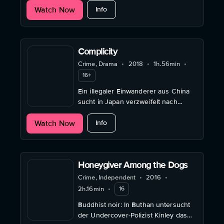
about The Dreamer
Watch Now
den Fesseln seiner engen Existenz
Info
zu entfliehen.
Complicity
Crime, Drama
•
2018
•
1h.56min
•
16+
Ein illegaler Einwanderer aus China
sucht in Japan verzweifelt nach
Arbeit und lügt, um einen Job in
about Complicity
Watch Now
einem traditionellen Soba-Restaurant
Info
zu bekommen.
Honeygiver Among the Dogs
Crime, Independent
•
2016
•
2h.16min
•
16
Buddhist noir: In Buthan untersucht
der Undercover-Polizist Kinley das