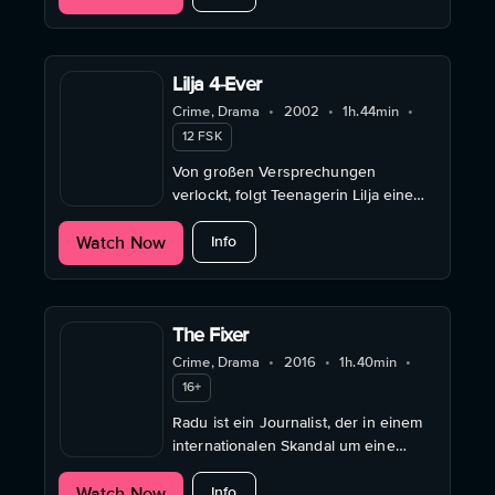
seinem hedonistischen Leben
verwehrt blieb. Obwohl ...
Lilja 4-Ever
Crime, Drama
•
2002
•
1h.44min
•
12 FSK
Von großen Versprechungen
verlockt, folgt Teenagerin Lilja einem
Mann nach Schweden. Doch vor Ort
about Lilja 4-Ever
Watch Now
ist alles anders als versprochen.
Info
The Fixer
Crime, Drama
•
2016
•
1h.40min
•
16+
Radu ist ein Journalist, der in einem
internationalen Skandal um eine
minderjährige Prostituierte seine
about The Fixer
Watch Now
Chance auf einen großen Coup
Info