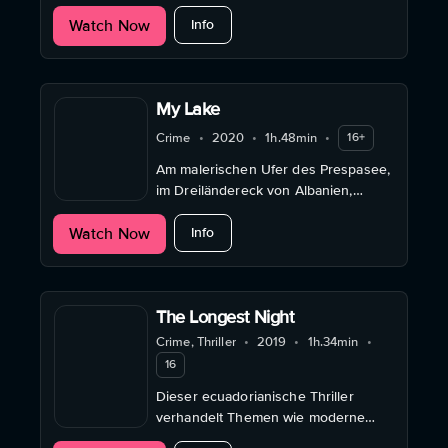
Verschwinden einer buddhistischen
about Honeygiver Among the Dogs
Watch Now
Äbtissin, die im Dorf „Dämonin“
Info
genannt wird.
My Lake
Crime
•
2020
•
1h.48min
•
16+
Am malerischen Ufer des Prespasee,
im Dreiländereck von Albanien,
Nordmazedonien und Griechenland,
about My Lake
Watch Now
kämpfen Drogenschmuggler um die
Info
Vorherrschaft.
The Longest Night
Crime, Thriller
•
2019
•
1h.34min
•
16
Dieser ecuadorianische Thriller
verhandelt Themen wie moderne
Sklaverei, Menschenhandel und die