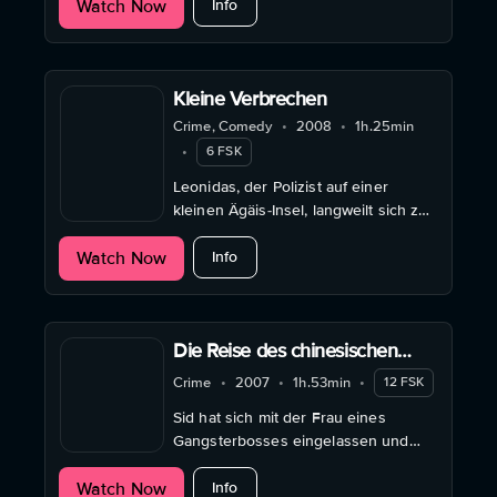
about Zeit des Zorns
Watch Now
einer Demonstration werden seine
Info
Frau und seine Tochter erschossen.
Trotz seines ...
Kleine Verbrechen
Crime, Comedy
•
2008
•
1h.25min
•
6 FSK
Leonidas, der Polizist auf einer
kleinen Ägäis-Insel, langweilt sich zu
Tode. Doch eines morgens wird ein
about Kleine Verbrechen
Watch Now
Insulaner tot in einem Brunnen
Info
gefunden und Leonidas wittert einen
Fall. Leonidas ...
Die Reise des chinesischen
Trommlers
Crime
•
2007
•
1h.53min
•
12 FSK
Sid hat sich mit der Frau eines
Gangsterbosses eingelassen und
soll dafür zahlen. Er flüchtet in die
about Die Reise des chinesischen T
Watch Now
Berge und findet dort, was ihm in
Info