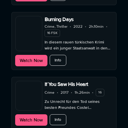
Burning Days
Crime, Thriller
•
2022
•
2h.10min
•
16 FSK
In diesem rauen türkischen Krimi
wird ein junger Staatsanwalt in den
Korruptionssumpf einer Kleinstadt
about Burning Days
Watch Now
gezogen, die mit einer Dürre kämpft.
Info
If You Saw His Heart
Crime
•
2017
•
1h.26min
•
16
Zu Unrecht für den Tod seines
besten Freundes Costel
verantwortlich gemacht, wird Daniel
about If You Saw His Heart
Watch Now
aus seiner Roma-Gemeinschaft
Info
verstoßen.