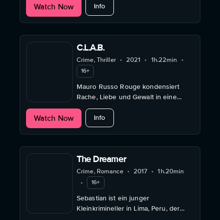
about Dealer
Watch Now
Ungnade fallen, darfst du dich nicht
Info
mit Bullen abgeben.
C.L.A.B.
Crime, Thriller
•
2021
•
1h.22min
•
16+
Mauro Russo Rouge kondensiert
Rache, Liebe und Gewalt in eine
einzige Nacht. Es gibt nichts mehr zu
about C.L.A.B.
Watch Now
sagen, konsequent ein Film ohne
Info
Dialog.
The Dreamer
Crime, Romance
•
2017
•
1h.20min
•
16+
Sebastian ist ein junger
Kleinkrimineller in Lima, Peru, der
sich auf seine Fantasie verlässt, um