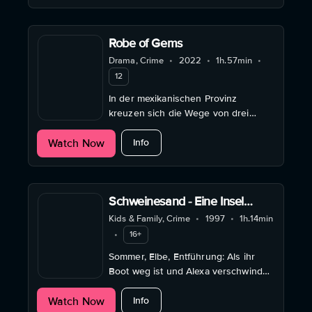
Robe of Gems
Drama, Crime
•
2022
•
1h.57min
•
12
In der mexikanischen Provinz
kreuzen sich die Wege von drei
Frauen, als ein Vermisstenfall sie auf
about Robe of Gems
Watch Now
einen Weg voller Schmerz und
Info
Erlösung führt.
Schweinesand - Eine Insel
voller Geheimnisse
Kids & Family, Crime
•
1997
•
1h.14min
•
16+
Sommer, Elbe, Entführung: Als ihr
Boot weg ist und Alexa verschwindet,
ermitteln fünf Kinder selbst – die
about Schweinesand - Eine Insel vol
Watch Now
Spur führt zur Insel Schweinesand.
Info