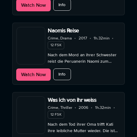
about Das Massaker von Anröchte
Watch Now
Info
Naomis Reise
Crime, Drama
•
2017
•
1h.32min
•
12 FSK
Nach dem Mord an ihrer Schwester
reist die Peruanerin Naomi zum
Prozess nach Deutschland.
about Naomis Reise
Watch Now
Info
Was ich von ihr weiss
Crime, Thriller
•
2006
•
1h.32min
•
12 FSK
Nach dem Tod ihrer Oma trifft Kati
ihre leibliche Mutter wieder. Die ist