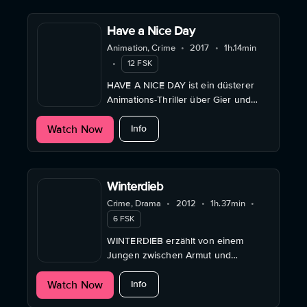
Have a Nice Day
Animation, Crime
•
2017
•
1h.14min
•
12 FSK
HAVE A NICE DAY ist ein düsterer
Animations-Thriller über Gier und
Zufall, in dem eine gestohlene
about Have a Nice Day
Watch Now
Tasche Außenseiter ins urbane
Info
Verderben zieht.
Winterdieb
Crime, Drama
•
2012
•
1h.37min
•
6 FSK
WINTERDIEB erzählt von einem
Jungen zwischen Armut und
Überleben – ein präzises
about Winterdieb
Watch Now
Sozialdrama über Abhängigkeit,
Info
Verantwortung und fragile