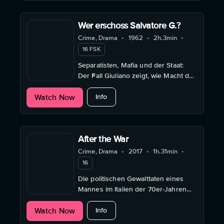
Bindungen.
Wer erschoss Salvatore G.?
Crime, Drama
•
1962
•
2h.3min
•
16 FSK
Separatisten, Mafia und der Staat:
Der Fall Giuliano zeigt, wie Macht das
Recht beugt – und wie Schweigen
about Wer erschoss Salvatore G.?
Watch Now
über Leichen geht.
Info
After the War
Crime, Drama
•
2017
•
1h.31min
•
16
Die politischen Gewalttaten eines
Mannes im Italien der 70er-Jahren
fallen Jahrzehnte später auf seine
about After the War
Watch Now
Familie zurück.
Info