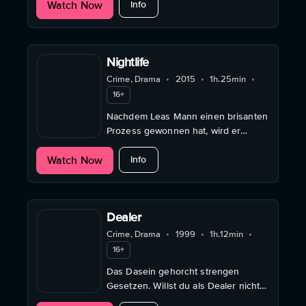
about Sons of Honour
Watch Now
zwangsweise aus ihren Familien
Info
entfernt.
Nightlife
Crime, Drama
•
2015
•
1h.25min
•
16+
Nachdem Leas Mann einen brisanten
Prozess gewonnen hat, wird er
verletzt am Straßenrand gefunden.
about Nightlife
Watch Now
Info
Dealer
Crime, Drama
•
1999
•
1h.12min
•
16+
Das Dasein gehorcht strengen
Gesetzen. Willst du als Dealer nicht
bei deinen Hintermännern in