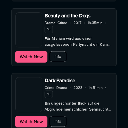
Beauty and the Dogs
Drama, Crime
•
2017
•
1h.35min
•
16
Für Mariam wird aus einer
ausgelassenen Partynacht ein Kampf
um ihre Würde und Gerechtigkeit.
about Beauty and the Dogs
Watch Now
Info
Dark Paradise
Crime, Drama
•
2023
•
1h.51min
•
16
Ein ungeschönter Blick auf die
Abgründe menschlicher Sehnsüchte
– intensiv, unbequem und nachhaltig
about Dark Paradise
Watch Now
beeindruckend.
Info