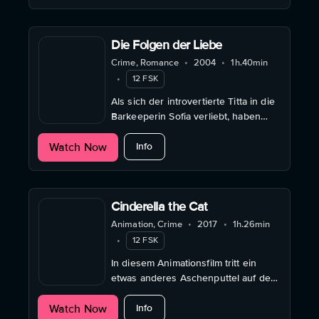
Die Folgen der Liebe
Crime, Romance
•
2004
•
1h.40min
•
12 FSK
Als sich der introvertierte Titta in die
Barkeeperin Sofia verliebt, haben
seine ungewohnten Gefühle
about Die Folgen der Liebe
Watch Now
weitreichende Folgen.
Info
Cinderella the Cat
Animation, Crime
•
2017
•
1h.26min
•
12 FSK
In diesem Animationsfilm tritt ein
etwas anderes Aschenputtel auf den
Plan, das mit Waffen umzugehen
about Cinderella the Cat
Watch Now
weiß.
Info