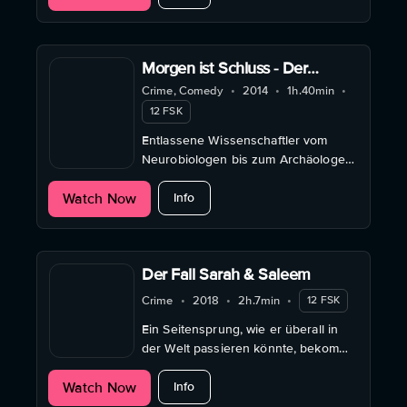
Polizei.
Morgen ist Schluss - Der
Anfang
Crime, Comedy
•
2014
•
1h.40min
•
12 FSK
Entlassene Wissenschaftler vom
Neurobiologen bis zum Archäologen
gründen einen Drogenring. Alle drei
about Morgen ist Schluss - Der Anfa
Watch Now
Teile der Filmreihe.
Info
Der Fall Sarah & Saleem
Crime
•
2018
•
2h.7min
•
12 FSK
Ein Seitensprung, wie er überall in
der Welt passieren könnte, bekommt
in der geteilten Stadt Jerusalem eine
about Der Fall Sarah & Saleem
Watch Now
gefährliche politische Dimension.
Info