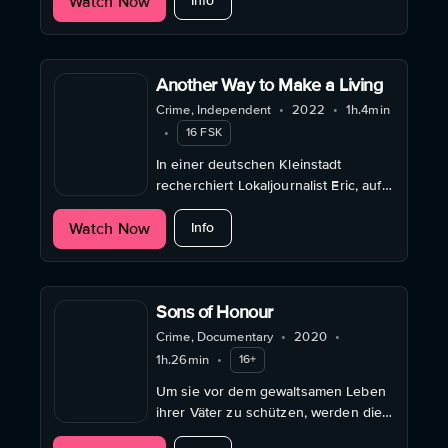
Watch Now
in der postsowjetischen
Info
Aufbruchsstimmung.
Another Way to Make a Living
Crime, Independent
•
2022
•
1h.4min
•
16 FSK
In einer deutschen Kleinstadt
recherchiert Lokaljournalist Eric, auf
eigene Faust und mit hohem
about Another Way to Make a Living
Watch Now
persönlichem Risiko, im
Info
Drogenmilieu.
Sons of Honour
Crime, Documentary
•
2020
•
1h.26min
•
16+
Um sie vor dem gewaltsamen Leben
ihrer Väter zu schützen, werden die
Söhne aus Mafiafamilien