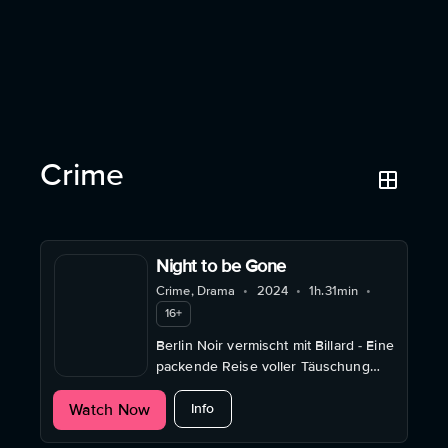
Crime
Night to be Gone
Crime, Drama
•
2024
•
1h.31min
•
16+
Berlin Noir vermischt mit Billard - Eine
packende Reise voller Täuschung
und Ambition im Schatten.
about Night to be Gone
Watch Now
Info