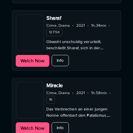
Sharaf
Crime, Drama
•
2021
•
1h.34min
•
12 FSK
Obwohl unschuldig verurteilt,
beschließt Sharaf, sich in der
Hierarchie des ägyptischen
about Sharaf
Watch Now
Gefängnisses nach oben zu arbeiten.
Info
Miracle
Crime, Drama
•
2021
•
1h.58min
•
16
Das Verbrechen an einer jungen
Nonne offenbart den Fatalismus,
Glauben und Aberglauben, der die
about Miracle
Watch Now
rumänische Provinz lähmt.
Info