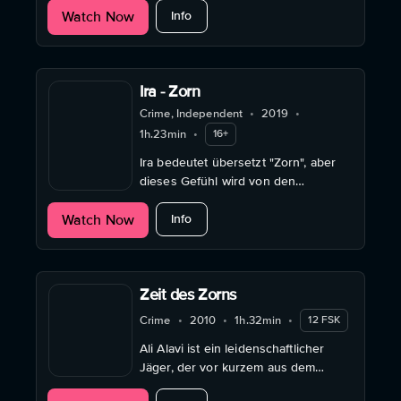
about Ein Geheimnis
Watch Now
Info
Ira - Zorn
Crime, Independent
•
2019
•
1h.23min
•
16+
Ira bedeutet übersetzt "Zorn", aber
dieses Gefühl wird von den
Hauptfiguren, die am Rande der
about Ira - Zorn
Watch Now
Gesellschaft leben, wenig zum
Info
Ausdruck gebracht.
Zeit des Zorns
Crime
•
2010
•
1h.32min
•
12 FSK
Ali Alavi ist ein leidenschaftlicher
Jäger, der vor kurzem aus dem
Gefängnis entlassene wurde. Bei