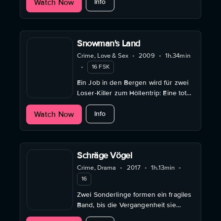
about Tabu - Eine Geschichte von Li
Watch Now
Lissabon. Als Aurora stirbt, erfahren
Info
die anderen zwei von einem
Geheimnis. Eine ...
Snowman's Land
Crime, Love & Sex
•
2009
•
1h.34min
•
16 FSK
Ein Job in den Bergen wird für zwei
Loser-Killer zum Höllentrip: Eine tote
Frau, viel Schnee und noch mehr
about Snowman's Land
Watch Now
Dummheit.
Info
Schräge Vögel
Crime, Drama
•
2017
•
1h.13min
•
16
Zwei Sonderlinge formen ein fragiles
Band, bis die Vergangenheit sie
einholt.