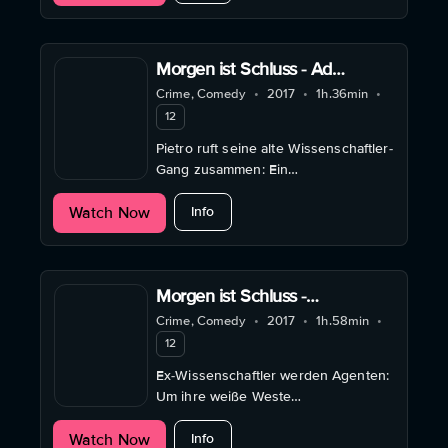
Morgen ist Schluss - Ad
Honorem
Crime, Comedy
•
2017
•
1h.36min
•
12
Pietro ruft seine alte Wissenschaftler-
Gang zusammen: Ein
nervenzerreißender Wettlauf gegen
about Morgen ist Schluss - Ad Hono
Watch Now
eine chemische Bedrohung beginnt.
Info
Morgen ist Schluss -
Masterclass
Crime, Comedy
•
2017
•
1h.58min
•
12
Ex-Wissenschaftler werden Agenten:
Um ihre weiße Weste
zurückzubekommen, jagen sie
about Morgen ist Schluss - Mastercl
Watch Now
neuartige Drogen im Auftrag der
Info