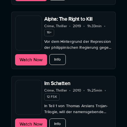
Alpha: The Right to Kill
Crime, Thriller
•
2019
•
1h.33min
•
16+
Vor dem Hintergrund der Repression
der philippinischen Regierung gegen
illegale Drogen kämpfen ein Polizist
about Alpha: The Right to Kill
Watch Now
und sein junger Informant ums
Info
Überleben.
Im Schatten
Crime, Thriller
•
2010
•
1h.25min
•
12 FSK
In Teil 1 von Thomas Arslans Trojan-
Trilogie, will der namensgebende
Protagonist Trojan ein letztes großes
about Im Schatten
Watch Now
Ding drehen und sich zur Ruhe
Info