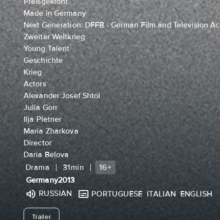
Preisgekrönt
Made in Germany
Next Generation: DFFB - German Film and Television A
Zweiter Weltkrieg
Young Talent
Geschichte
Krieg
Actors
Alexander Josef Shtol
Julia Gorr
Iljá Pletner
Maria Zharkova
Director
Daria Belova
Drama
31min
16+
Germany
2013
RUSSIAN
PORTUGUESE
ITALIAN
ENGLISH
undefined
Trailer