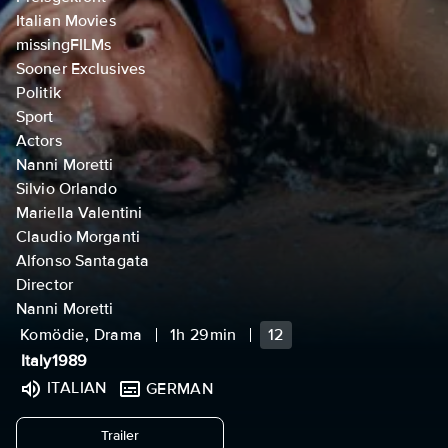
Italian Movies
missingFILMs
Sooner Exclusives
Politik
Sport
Actors
Nanni Moretti
Silvio Orlando
Mariella Valentini
Claudio Morganti
Alfonso Santagata
Director
Nanni Moretti
Komödie, Drama
1h 29min
12
Italy
1989
ITALIAN
GERMAN
undefined
Trailer