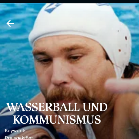
Keywords
Preisgekrönt