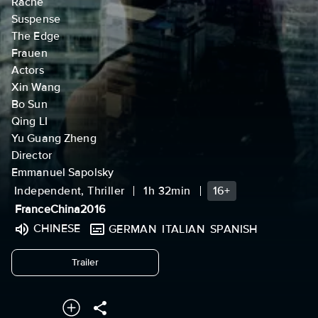
Rache
Suspense
The Edge
Frauen
Actors
Xin Wang
Bo Sun
Qing LI
Yu Guang Zheng
Director
Emmanuel Sapolsky
Independent, Thriller
1h 32min
16+
France
China
2016
CHINESE
GERMAN
ITALIAN
SPANISH
undefined
Trailer