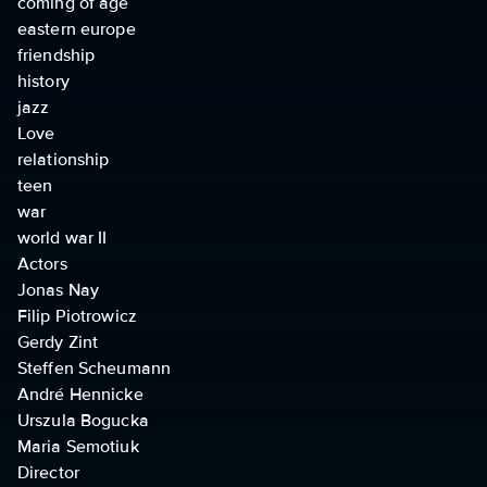
coming of age
eastern europe
friendship
history
jazz
Love
relationship
teen
war
world war II
Actors
Jonas Nay
Filip Piotrowicz
Gerdy Zint
Steffen Scheumann
André Hennicke
Urszula Bogucka
Maria Semotiuk
Director