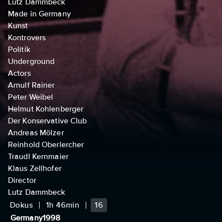
Lutz Dammbeck
Made in Germany
Kunst
Kontrovers
Politik
Underground
Actors
Arnulf Rainer
Peter Weibel
Helmut Kohlenberger
Der Konservative Club
Andreas Mölzer
Reinhold Oberlercher
Traudl Kernmaier
Klaus Zellhofer
Director
Lutz Dammbeck
Dokus
1h 46min
16
Germany
1998