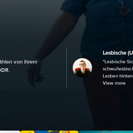
Lesbische (U
zählen von ihrem
"Lesbische Sic
schwullesbisc
DDR.
Lesben hinten
View more