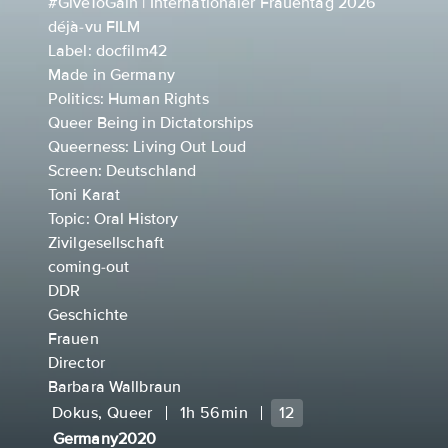
#GiveToGain | Internationaler Frauentag 2026
déjà-vu FILM
Label: docfilm42
Made in Germany
Politics: Human Rights
Queer Being in Dictatorships
Queerness: Living Out Loud
Screen: Deutschland
Toni Karat
Topic: Oral History
Zivilgesellschaft
coming-out
DDR
Geschichte
Frauen
Director
Barbara Wallbraun
Dokus, Queer
1h 56min
12
Germany
2020