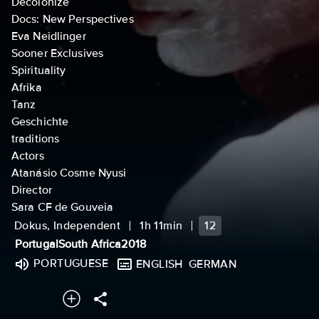
Decolonize
Docs: New Perspectives
Eva Neidlinger
Sooner Exclusives
Spirituality
Afrika
Tanz
Geschichte
traditions
Actors
Atanásio Cosme Nyusi
Director
Sara CF de Gouveia
Dokus, Independent
1h 11min
12
Portugal
South Africa
2018
PORTUGUESE
ENGLISH
GERMAN