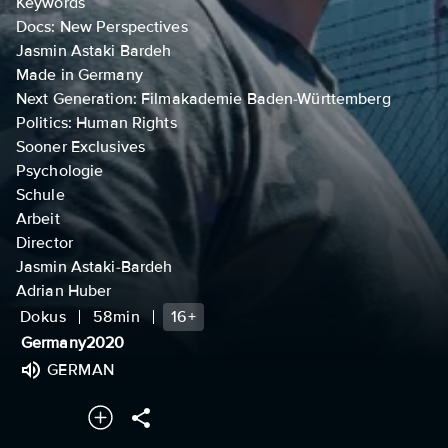
Keywords
Docs: New Perspectives
Jasmin Astaki Bardeh
Made in Germany
Next Generation: Filmakademie Baden-Württemberg
Politics: Human Rights
Sooner Exclusives
Psychologie
Schule
Arbeit
Director
Jasmin Astaki-Bardeh
Adrian Huber
Dokus
58min
16+
Germany
2020
GERMAN