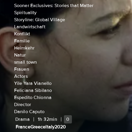
Sooner Exclusives: Stories that Matter
Spirituality
Storyline: Global Village
Landwirtschaft
Konflikt
Familie
Heimkehr
Natur
small town
Frauen
Actors
Yile Yara Vianello
Feliciana Sibilano
Espedito Chionna
Director
Danilo Caputo
Drama
1h 32min
0
France
Greece
Italy
2020