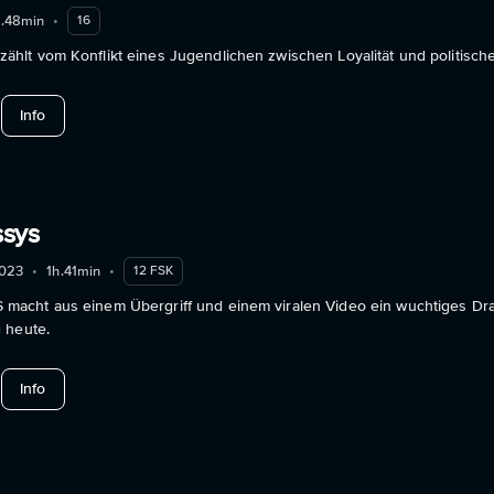
h.48min
•
16
lt vom Konflikt eines Jugendlichen zwischen Loyalität und politisc
about Lost Country
Info
ssys
023
•
1h.41min
•
12 FSK
cht aus einem Übergriff und einem viralen Video ein wuchtiges Dram
 heute.
about Vorstadt-Pussys
Info