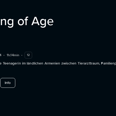
ing of Age
4
•
1h.14min
•
12
e Teenagerin im ländlichen Armenien zwischen Tierarzttraum, Familien
about Fight
Info