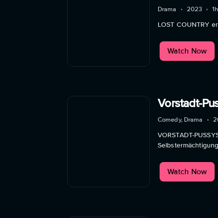
Drama
•
2023
•
1
LOST COUNTRY erzäh
Watch Now
Vorstadt-Pu
Comedy, Drama
•
2
VORSTADT-PUSSYS ma
Selbstermächtigung
Watch Now