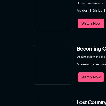
Drama, Romance
•
Als der 13-jährige 
Watch Now
Becoming Ou
Documentary, Indepe
Auseinandersetzung
Watch Now
Lost Countr