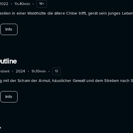
2022
•
1h.40min
•
16+
Bastien in einer Waldhütte die ältere Chloe trifft, gerät sein junges Leb
about Falcon Lake
Info
tline
ndent
•
2024
•
1h.10min
•
12
 mit der Scham der Armut, häuslicher Gewalt und dem Streben nach S
about Becoming Outline
Info
y